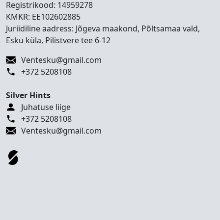
s
Registrikood:
14959278
e
KMKR:
EE102602885
d
Juriidiline aadress: Jõgeva maakond, Põltsamaa vald,
K
Esku küla, Pilistvere tee 6-12
o
Ventesku@gmail.com
n
+372 5208108
t
a
Silver Hints
k
Juhatuse liige
t
+372 5208108
T
Ventesku@gmail.com
e
h
t
u
d
t
ö