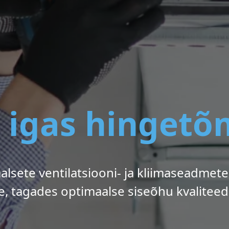
 igas hingetõ
alsete ventilatsiooni- ja kliimaseadmet
 tagades optimaalse siseõhu kvaliteed