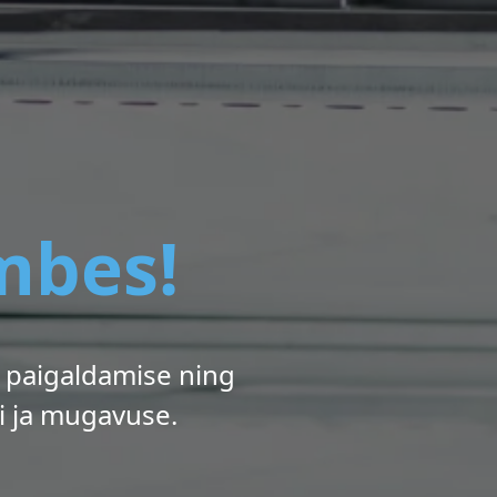
mbes!
e paigaldamise ning
i ja mugavuse.