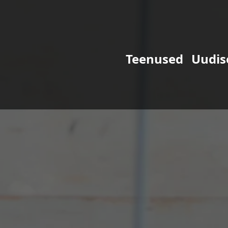
Teenused
Uudis