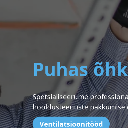
Puhas õhk
Spetsialiseerume professiona
hooldusteenuste pakkumisele,
Ventilatsioonitööd