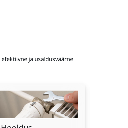
efektiivne ja usaldusväärne
Hooldus
Ventil