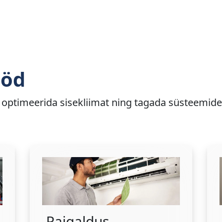
ööd
optimeerida sisekliimat ning tagada süsteemide 
Paigaldus